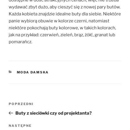
dostępne w dość atrakcyjnych cenach, więc nie trzeba
wydawać zbyt dużo, aby cieszyć się z nowej pary butów.
Każda kobieta znajdzie idealne buty dla siebie. Niektóre
panie wybiorą obuwie w kolorze czerni, natomiast
niektóre pokochają buty kolorowe, w takich kolorach,
jak na przykład: czerwień, zieleń, brąz, żółć, granat lub
pomarańcz.
KATEGORIE
MODA DAMSKA
Nawigacja
Poprzedni
POPRZEDNI
wpisu
wpis
Buty z sieciówki czy od projektanta?
Następny
NASTĘPNE