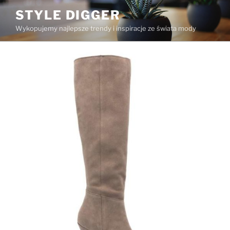
Przejdź
STYLE DIGGER
do
Wykopujemy najlepsze trendy i inspiracje ze świata mody
treści