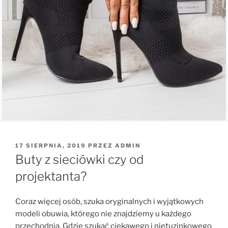
OPUBLIKOWANE
17 SIERPNIA, 2019
PRZEZ
ADMIN
W
Buty z sieciówki czy od
projektanta?
Coraz więcej osób, szuka oryginalnych i wyjątkowych
modeli obuwia, którego nie znajdziemy u każdego
przechodnia. Gdzie szukać ciekawego i nietuzinkowego