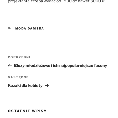
projektanta, trzeba wydać od 1500 do nawet 3000 zł.
KATEGORIE
MODA DAMSKA
Nawigacja
Poprzedni
POPRZEDNI
wpisu
wpis
Bluzy młodzieżowe i ich najpopularniejsze fasony
Następny
NASTĘPNE
wpis
Kozaki dla kobiety
OSTATNIE WPISY