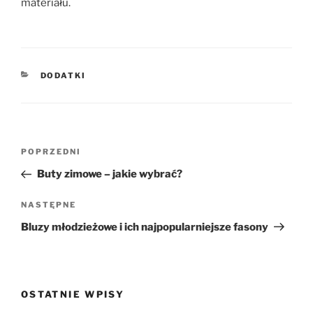
materiału.
KATEGORIE
DODATKI
Nawigacja
Poprzedni
POPRZEDNI
wpisu
wpis
Buty zimowe – jakie wybrać?
Następny
NASTĘPNE
wpis
Bluzy młodzieżowe i ich najpopularniejsze fasony
OSTATNIE WPISY