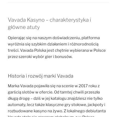
Vavada Kasyno – charakterystyka i
główne atuty
Opierając się na naszym doświadczeniu, platforma
wyróżnia się szybkim działaniem i różnorodnością
treści. Vavada Polska jest chętnie wybierana w Polsce
przez szeroki wybór gier i bonusów.
Historia i rozwój marki Vavada
Marka Vavada pojawiła się na scenie w 2017 roku z
garścią slotów w ofercie. Od tamtej chwili przeszła
długą drogę – dziś w jej katalogu znajdziesz nie tylko
automaty, lecz także klasyczne gry stołowe, jackpoty i
rozbudowane kasyno na żywo. Z lokalnego debiutanta