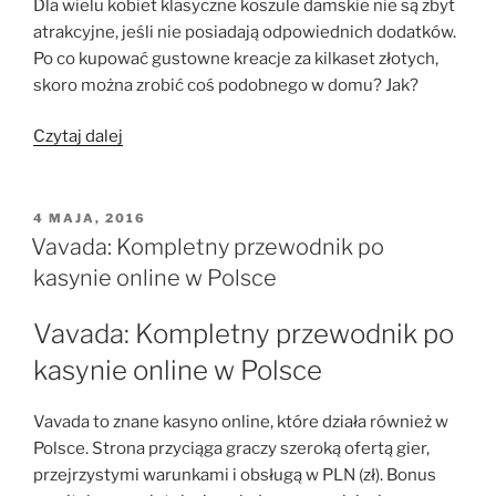
Dla wielu kobiet klasyczne koszule damskie nie są zbyt
atrakcyjne, jeśli nie posiadają odpowiednich dodatków.
Po co kupować gustowne kreacje za kilkaset złotych,
skoro można zrobić coś podobnego w domu? Jak?
„Koszule
Czytaj dalej
damskie
–
jak
OPUBLIKOWANE
4 MAJA, 2016
W
przyozdobić
Vavada: Kompletny przewodnik po
je
kasynie online w Polsce
w
kamyczki?”
Vavada: Kompletny przewodnik po
kasynie online w Polsce
Vavada to znane kasyno online, które działa również w
Polsce. Strona przyciąga graczy szeroką ofertą gier,
przejrzystymi warunkami i obsługą w PLN (zł). Bonus