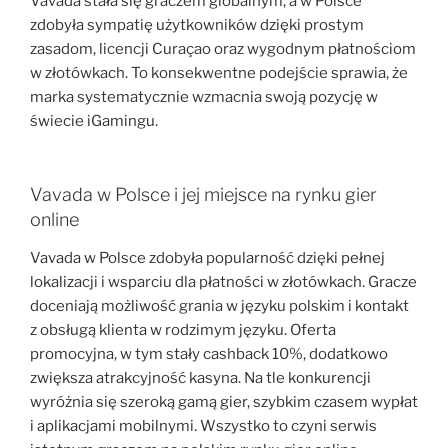
Vavada stała się graczem globalnym, a w Polsce
zdobyła sympatię użytkowników dzięki prostym
zasadom, licencji Curaçao oraz wygodnym płatnościom
w złotówkach. To konsekwentne podejście sprawia, że
marka systematycznie wzmacnia swoją pozycję w
świecie iGamingu.
Vavada w Polsce i jej miejsce na rynku gier
online
Vavada w Polsce zdobyła popularność dzięki pełnej
lokalizacji i wsparciu dla płatności w złotówkach. Gracze
doceniają możliwość grania w języku polskim i kontakt
z obsługą klienta w rodzimym języku. Oferta
promocyjna, w tym stały cashback 10%, dodatkowo
zwiększa atrakcyjność kasyna. Na tle konkurencji
wyróżnia się szeroką gamą gier, szybkim czasem wypłat
i aplikacjami mobilnymi. Wszystko to czyni serwis