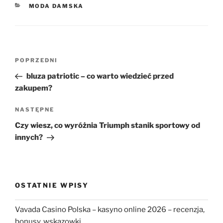
KATEGORIE
MODA DAMSKA
Nawigacja
Poprzedni
POPRZEDNI
wpisu
wpis
bluza patriotic – co warto wiedzieć przed
zakupem?
Następny
NASTĘPNE
wpis
Czy wiesz, co wyróżnia Triumph stanik sportowy od
innych?
OSTATNIE WPISY
Vavada Casino Polska – kasyno online 2026 – recenzja,
bonusy, wskazowki